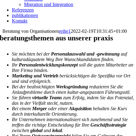
Migration und Integration
Referenzen
publikationen
Kontakt
Beratung von Organisationen
reihe1
2022-02-19T10:31:45+01:00
beratungsthemen aus unserer praxis
Sie möchten bei der
Personalauswahl und -gewinnung
auf
kulturadäquatem Weg Ihre Wunschkandidaten finden.
Ihr
Personalentwicklungskonzept
soll die guten Mitarbeiter an
Ihre Firma binden.
Marketing und Vertrieb
berücksichtigen die Spezifika vor Ort
und sind erfolgreich.
Bei der beabsichtigten
Werksgründung
reduzieren Sie die
Anlaufprobleme durch einen kultur-angepassten Führungsstil.
Sie führen
virtuelle Teams
zum Erfolg, indem Sie das Potenzial,
das in der Vielfalt steckt, nutzen.
Bei einem
Merger
oder einer
Akquisition
behalten Sie Kurs
durch interkulturelle Orientierung.
Ihr Unternehmen internationalisiert sich zunehmend und Sie
treffen die richtige Entscheidung für Ihre
Geschäftsstrategie
zwischen
global
und
lokal
.
Bei Ihrem
Outsourcingprojekt
feilen Sie am Gelingen des