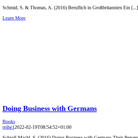
Schmid, S. & Thomas, A. (2016) Beruflich in Großbritannien Ein [...]
Learn More
Doing Business with Germans
Books
reihe1
2022-02-19T08:54:52+01:00
Schroll-Machl, S. (2016) Doing Business with Germans Their Percepti